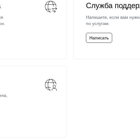
а
Служба поддер
мя
Напишите, если вам нужн
он.
по услугам.
Написать
ена,