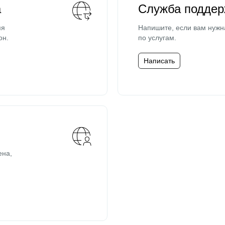
а
Служба поддер
мя
Напишите, если вам нужн
он.
по услугам.
Написать
ена,